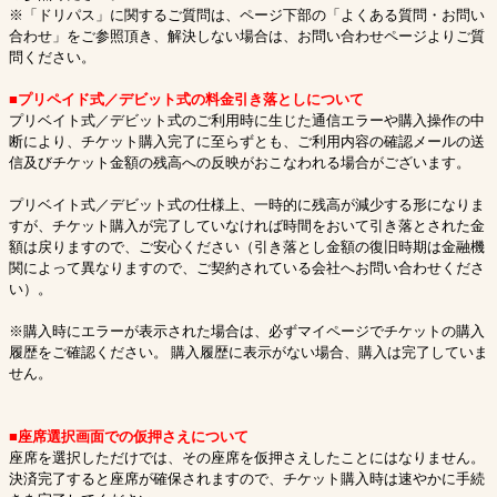
※「ドリパス」に関するご質問は、ページ下部の「よくある質問・お問い
合わせ」をご参照頂き、解決しない場合は、お問い合わせページよりご質
問ください。
■プリペイド式／デビット式の料金引き落としについて
プリベイト式／デビット式のご利用時に生じた通信エラーや購入操作の中
断により、チケット購入完了に至らずとも、ご利用内容の確認メールの送
信及びチケット金額の残高への反映がおこなわれる場合がございます。
プリベイト式／デビット式の仕様上、一時的に残高が減少する形になりま
すが、チケット購入が完了していなければ時間をおいて引き落とされた金
額は戻りますので、ご安心ください（引き落とし金額の復旧時期は金融機
関によって異なりますので、ご契約されている会社へお問い合わせくださ
い）。
※購入時にエラーが表示された場合は、必ずマイページでチケットの購入
履歴をご確認ください。 購入履歴に表示がない場合、購入は完了していま
せん。
■座席選択画面での仮押さえについて
座席を選択しただけでは、その座席を仮押さえしたことにはなりません。
決済完了すると座席が確保されますので、チケット購入時は速やかに手続