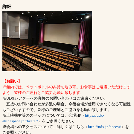
詳細
【お願い】
※館内では、ペットボトルのみ持ち込み可。お食事はご遠慮いただけます
よう、皆様のご理解とご協力お願い致します。
※UDXシアターへの直接のお問い合わせはご遠慮ください。
直接のお問い合わせが多数の場合、今後会場が使用できなくなる可能性
もございますので、皆様のご理解とご協力をお願い致します。
※上映機材等のスペックについては、会場HP（
https://udx-
akibaspace.jp/theater/
）をご参照ください。
※会場へのアクセスについて、詳しくはこちら（
http://udx.jp/access/
）を
ご参照ください。