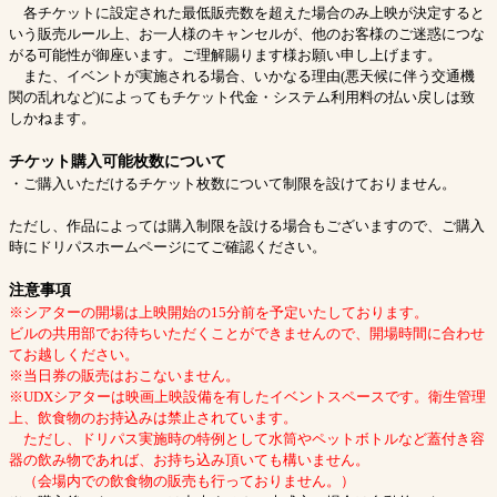
各チケットに設定された最低販売数を超えた場合のみ上映が決定すると
いう販売ルール上、お一人様のキャンセルが、他のお客様のご迷惑につな
がる可能性が御座います。ご理解賜ります様お願い申し上げます。
また、イベントが実施される場合、いかなる理由(悪天候に伴う交通機
関の乱れなど)によってもチケット代金・システム利用料の払い戻しは致
しかねます。
チケット購入可能枚数について
・ご購入いただけるチケット枚数について制限を設けておりません。
ただし、作品によっては購入制限を設ける場合もございますので、ご購入
時にドリパスホームページにてご確認ください。
注意事項
※シアターの開場は上映開始の15分前を予定いたしております。
ビルの共用部でお待ちいただくことができませんので、開場時間に合わせ
てお越しください。
※当日券の販売はおこないません。
※UDXシアターは映画上映設備を有したイベントスペースです。衛生管理
上、飲食物のお持込みは禁止されています。
ただし、ドリパス実施時の特例として水筒やペットボトルなど蓋付き容
器の飲み物であれば、お持ち込み頂いても構いません。
（会場内での飲食物の販売も行っておりません。）