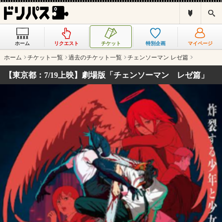
ド
検
リ
索
パ
ス
ホーム
リクエスト
チケット
特別企画
マイページ
と
は
ホーム
チケット一覧
過去のチケット一覧
チェンソーマン レゼ篇
？
【東京都：7/19上映】劇場版「チェンソーマン レゼ篇」