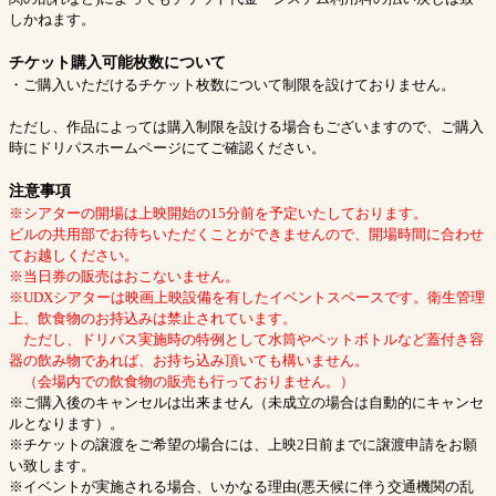
しかねます。
チケット購入可能枚数について
・ご購入いただけるチケット枚数について制限を設けておりません。
ただし、作品によっては購入制限を設ける場合もございますので、ご購入
時にドリパスホームページにてご確認ください。
注意事項
※シアターの開場は上映開始の15分前を予定いたしております。
ビルの共用部でお待ちいただくことができませんので、開場時間に合わせ
てお越しください。
※当日券の販売はおこないません。
※UDXシアターは映画上映設備を有したイベントスペースです。衛生管理
上、飲食物のお持込みは禁止されています。
ただし、ドリパス実施時の特例として水筒やペットボトルなど蓋付き容
器の飲み物であれば、お持ち込み頂いても構いません。
（会場内での飲食物の販売も行っておりません。）
※ご購入後のキャンセルは出来ません（未成立の場合は自動的にキャンセ
ルとなります）。
※チケットの譲渡をご希望の場合には、上映2日前までに譲渡申請をお願
い致します。
※イベントが実施される場合、いかなる理由(悪天候に伴う交通機関の乱