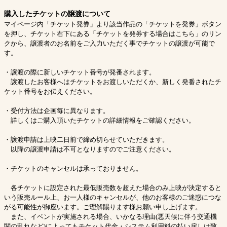
購入したチケットの譲渡について
マイページ内「チケット発券」より該当作品の「チケットを発券」ボタン
を押し、チケット右下にある「チケットを発券する場合はこちら」のリン
クから、譲渡者のお名前をご入力いただく事でチケットの譲渡が可能で
す。
・譲渡の際に新しいチケット番号が発番されます。
譲渡したお客様へはチケットをお渡しいただくか、新しく発番されたチ
ケット番号をお伝えください。
・受付方法は企画毎に異なります。
詳しくはご購入頂いたチケットの詳細情報をご確認ください。
・譲渡申請は上映二日前で締め切らせていただきます。
以降の譲渡申請は不可となりますのでご注意ください。
・チケットのキャンセルは承っておりません。
各チケットに設定された最低販売数を超えた場合のみ上映が決定すると
いう販売ルール上、お一人様のキャンセルが、他のお客様のご迷惑につな
がる可能性が御座います。ご理解賜ります様お願い申し上げます。
また、イベントが実施される場合、いかなる理由(悪天候に伴う交通機
関の乱れなど)によってもチケット代金・システム利用料の払い戻しは致