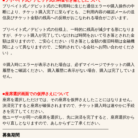
■プリペイド式／デビット式の料金引き落としについて
プリベイト式／デビット式のご利用時に生じた通信エラーや購入操作の中
断により、チケット購入完了に至らずとも、ご利用内容の確認メールの送
信及びチケット金額の残高への反映がおこなわれる場合がございます。
プリベイト式／デビット式の仕様上、一時的に残高が減少する形になりま
すが、チケット購入が完了していなければ時間をおいて引き落とされた金
額は戻りますので、ご安心ください（引き落とし金額の復旧時期は金融機
関によって異なりますので、ご契約されている会社へお問い合わせくださ
い）。
※購入時にエラーが表示された場合は、必ずマイページでチケットの購入
履歴をご確認ください。 購入履歴に表示がない場合、購入は完了していま
せん。
■座席選択画面での仮押さえについて
座席を選択しただけでは、その座席を仮押さえしたことにはなりません。
決済完了すると座席が確保されますので、チケット購入時は速やかに手続
きを完了してください。
他ユーザーが同一の座席を選択し、先に決済を完了すると、座席選択から
やり直しとなりますので、あしからずご了承ください。
--------------------------------------------------------------------------------------
募集期間