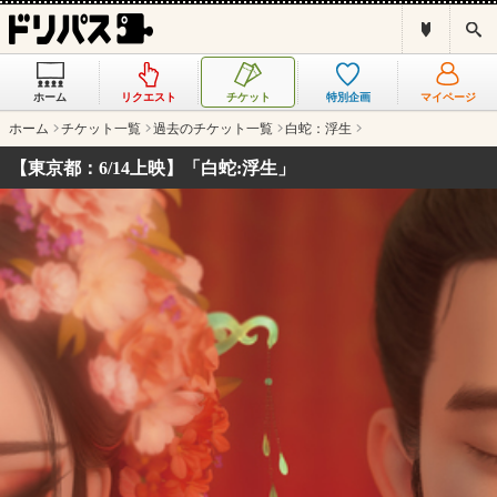
ド
検
リ
索
パ
ス
ホーム
リクエスト
チケット
特別企画
マイページ
と
は
ホーム
チケット一覧
過去のチケット一覧
白蛇：浮生
？
【東京都：6/14上映】「白蛇:浮生」