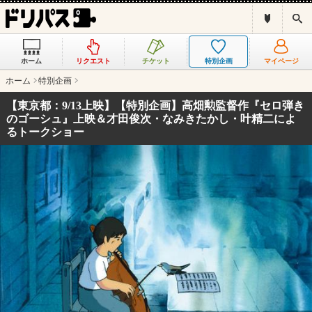
ド
検
リ
索
パ
ス
ホーム
リクエスト
チケット
特別企画
マイページ
と
は
ホーム
特別企画
？
【東京都：9/13上映】【特別企画】高畑勲監督作『セロ弾き
のゴーシュ』上映＆才田俊次・なみきたかし・叶精二によ
るトークショー