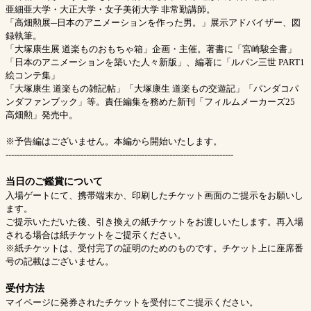
亜細亜大学・大正大学・女子美術大学 非常勤講師。
「高畑勲展─日本のアニメーションを作った男。」展示アドバイザー、図
録執筆。
「大塚康生展 道楽ものおもちゃ箱」企画・主催。著書に「宮崎駿全書」
「日本のアニメーションを築いた人々新版」、編著に「ルパン三世 PART1
絵コンテ集」
「大塚康生 道楽もの雑記帖」「大塚康生 道楽もの交遊記」「パンダコパ
ンダファンブック」等。責任編集を務めた新刊「フィルムメーカーズ25
高畑勲」発売中。
※予告編はございません。本編から開始いたします。
----------------------------------------------------------------------------------
当日のご鑑賞について
入場ゲートにて、携帯端末か、印刷したチケット画面のご提示をお願いし
ます。
ご提示いただいた後、引き換えの紙チケットをお渡しいたします。再入場
される場合は紙チケットをご提示ください。
※紙チケットは、受付完了の証明のためのものです。チケット上に座席番
号の記載はございません。
受付方法
マイページに発券されたチケットを受付にてご提示ください。