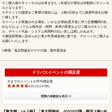
※ご購入後のキャンセルは出来ません（未成立の場合は自動的にキャンセ
ルとなります）。
※チケットの譲渡をご希望の場合には、上映2日前までに譲渡申請をお願
い致します。
※イベントが実施される場合、いかなる理由(悪天候に伴う交通機関の乱
れなど)によっても上映作品・時間・座席の変更およびご購入のキャンセ
ル、チケット代金・システム利用料の払い戻しは致しかねます。
※都道府県毎に定められた青少年育成条例に基づき、チケットのご購入を
お願いいたします。
©︎映画「鬼太郎誕生ゲゲゲの謎」製作委員会
ドリパスイベントの満足度
今までのイベントの平均満足度
4.83 (32147件)
実際の体験談を表示
【東京都：5/6上映】「鬼太郎誕生 ゲゲゲの謎」復活上映!!＠