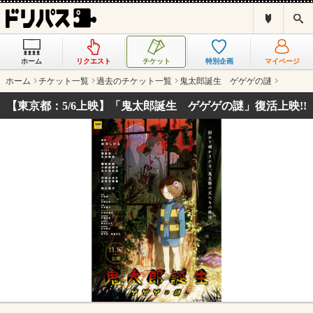
ド
検
リ
索
パ
ス
ホーム
リクエスト
チケット
特別企画
マイページ
と
は
ホーム
チケット一覧
過去のチケット一覧
鬼太郎誕生 ゲゲゲの謎
？
【東京都：5/6上映】「鬼太郎誕生 ゲゲゲの謎」復活上映!!