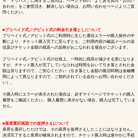
※「ドリパス」に関するご質問は、ページ下部の「よくある質問・お問い
合わせ」をご参照頂き、解決しない場合は、お問い合わせページよりご質
問ください。
■プリペイド式／デビット式の料金引き落としについて
プリベイト式／デビット式のご利用時に生じた通信エラーや購入操作の中
断により、チケット購入完了に至らずとも、ご利用内容の確認メールの送
信及びチケット金額の残高への反映がおこなわれる場合がございます。
プリベイト式／デビット式の仕様上、一時的に残高が減少する形になりま
すが、チケット購入が完了していなければ時間をおいて引き落とされた金
額は戻りますので、ご安心ください（引き落とし金額の復旧時期は金融機
関によって異なりますので、ご契約されている会社へお問い合わせくださ
い）。
※購入時にエラーが表示された場合は、必ずマイページでチケットの購入
履歴をご確認ください。 購入履歴に表示がない場合、購入は完了していま
せん。
■座席選択画面での仮押さえについて
座席を選択しただけでは、その座席を仮押さえしたことにはなりません。
決済完了すると座席が確保されますので、チケット購入時は速やかに手続