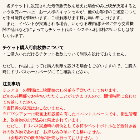
各チケットに設定された最低販売数を超えた場合のみ上映が決定すると
いう販売ルール上、お一人様のキャンセルが、他のお客様のご迷惑につな
がる可能性が御座います。ご理解賜ります様お願い申し上げます。
また、イベントが実施される場合、いかなる理由(悪天候に伴う交通機
関の乱れなど)によってもチケット代金・システム利用料の払い戻しは致
しかねます。
チケット購入可能枚数について
・ご購入いただけるチケット枚数について制限を設けておりません。
ただし、作品によっては購入制限を設ける場合もございますので、ご購入
時にドリパスホームページにてご確認ください。
注意事項
※シアターの開場は上映開始の15分前を予定いたしております。
ビルの共用部でお待ちいただくことができませんので、開場時間に合わせ
てお越しください。
※当日券の販売はおこないません。
※UDXシアターは映画上映設備を有したイベントスペースです。衛生管理
上、飲食物のお持込みは禁止されています。
ただし、ドリパス実施時の特例として水筒やペットボトルなど蓋付き容
器の飲み物であれば、お持ち込み頂いても構いません。
（会場内での飲食物の販売も行っておりません。）