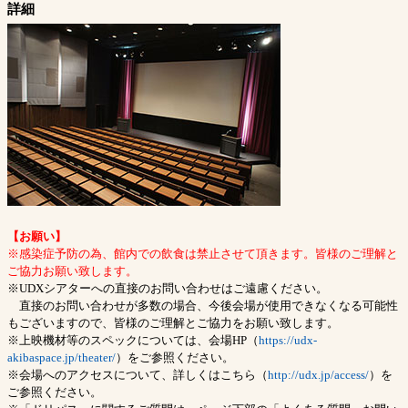
詳細
【お願い】
※感染症予防の為、館内での飲食は禁止させて頂きます。皆様のご理解と
ご協力お願い致します。
※UDXシアターへの直接のお問い合わせはご遠慮ください。
直接のお問い合わせが多数の場合、今後会場が使用できなくなる可能性
もございますので、皆様のご理解とご協力をお願い致します。
※上映機材等のスペックについては、会場HP（
https://udx-
akibaspace.jp/theater/
）をご参照ください。
※会場へのアクセスについて、詳しくはこちら（
http://udx.jp/access/
）を
ご参照ください。