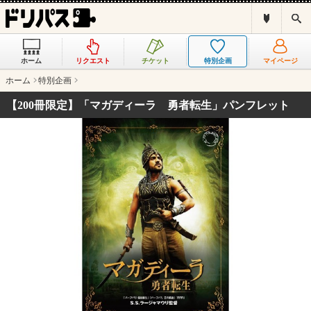
ド
検
リ
索
パ
ス
ホーム
リクエスト
チケット
特別企画
マイページ
と
は
ホーム
特別企画
？
【200冊限定】「マガディーラ 勇者転生」パンフレット