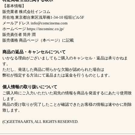
【基本情報】
販売業者 株式会社インコム
所在地 東京都台東区浅草橋1-34-10 稲垣ビル5F
メールアドレス
info@comcinema.com
ホームページ https://incominc.co.jp/
販売責任者 筒井 潤
販売価格 商品ページ（本ページ）に記載
商品の返品・キャンセルについて
いかなる理由がございましてもご購入のキャンセル・返品は承りかねま
す。
ただし、発送した商品に明らかな欠陥が認められた場合は
弊社が指定する方法にて返品または返金を行うものとします。
個人情報の取り扱いについて
ご購入時にご入力いただいた宛先の情報を商品を発送するにあたり使用致
します。
商品の受け取りが完了したことが確認できたお客様の情報は速やかに削除
致します。
(C)GEETHA ARTS, ALL RIGHTS RESERVED.