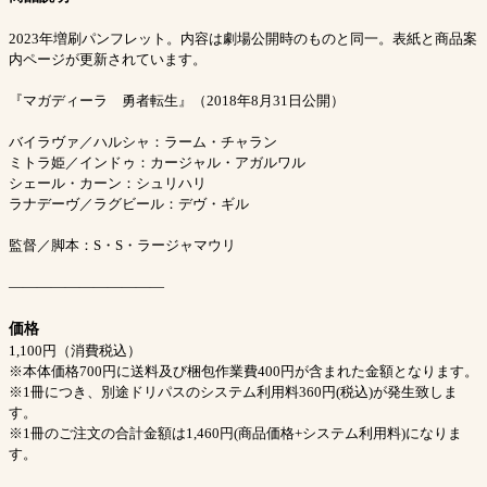
2023年増刷パンフレット。内容は劇場公開時のものと同一。表紙と商品案
内ページが更新されています。
『マガディーラ 勇者転生』（2018年8月31日公開）
バイラヴァ／ハルシャ：ラーム・チャラン
ミトラ姫／インドゥ：カージャル・アガルワル
シェール・カーン：シュリハリ
ラナデーヴ／ラグビール：デヴ・ギル
監督／脚本：S・S・ラージャマウリ
―――――――――――
価格
1,100円（消費税込）
※本体価格700円に送料及び梱包作業費400円が含まれた金額となります。
※1冊につき、別途ドリパスのシステム利用料360円(税込)が発生致しま
す。
※1冊のご注文の合計金額は1,460円(商品価格+システム利用料)になりま
す。