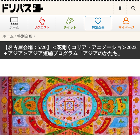
ド
検
リ
索
パ
ス
ホーム
リクエスト
チケット
特別企画
マイページ
と
は
ホーム
特別企画
？
【名古屋会場：5/20】＜花開くコリア・アニメーション2023
＋アジア＞アジア短編プログラム「アジアのかたち」