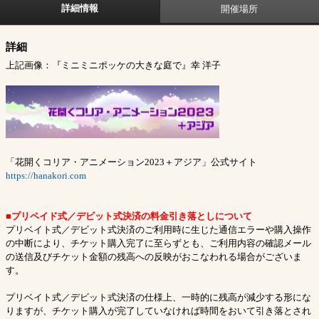
詳細情報
開催場所
詳細
上記画像：『ミニミニポッケの大きな庭で』幸 洋子
「花開くコリア・アニメーション2023＋アジア」公式サイト
https://hanakori.com
■プリペイド式／デビット式決済の料金引き落としについて
プリベイト式／デビット式決済のご利用時に生じた通信エラーや購入操作
の中断により、チケット購入完了に至らずとも、ご利用内容の確認メール
の送信及びチケット金額の残高への反映がおこなわれる場合がございま
す。
プリベイト式／デビット式決済の仕様上、一時的に残高が減少する形にな
りますが、チケット購入が完了していなければ時間をおいて引き落とされ