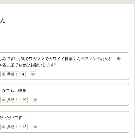
ん
みです❗️ 元気でワガママでカワイイ怪物くんのファンのために、全
名古屋でもぜひお願いします❗️
↓
共感！
4
とかでも上映を！
↓
共感！
10
会いたいです！
↓
共感！
13