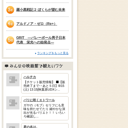
2位
羅小黒戦記２ ぼくらが望む未来
3位
アルドノア・ゼロ（Re+）
4位
GRIT —バレーボール男子日本
代表 栄光への始発点—
5位
ランキングをもっと見る
みんなの映画館で観たいワケ
ハルチカ
【チケット販売情報】 ⬛【販
売終了まで･･あと５日】8/15
(土) 13:15[秋葉原UDXシ...
パリに咲くエトワール
ガヤの（モブ）セリフにも意
味を持たせてたり 細やかな演
出が光るパリエト！！ いろい
ろ確認し...
君の名は。