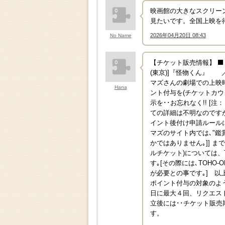
映画館の大きなスクリー
見たいです。全国上映を
2026年04月20日 08:43
No Name
↑
【チケット販売情報】 ⬛【販
(東京)]『怪物くん』 ／[
マズさんの劇場での上映時
Hana
ント付与を(チケットカウ
示を･･お忘れなく!! 
ての詳細は不明なのです
イント後付け申請ルールに
マズのサイト内では､"鑑
かではありません｡]] ま
ルチケット)については
す｡[その際には､TOHO
が必要との事です｡] 以
ポイント付与の対象のよう
日に最大４回、リクエス
立後には･･チケット販売
す。