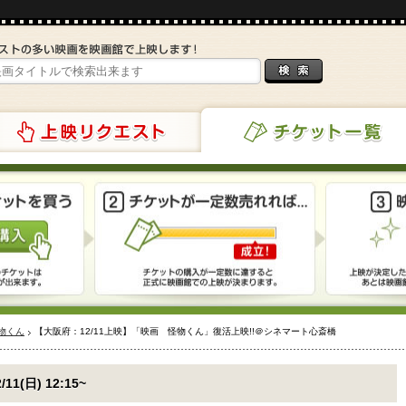
リクエスト
チケット一覧
物くん
【大阪府：12/11上映】「映画 怪物くん」復活上映!!＠シネマート心斎橋
2/11(日) 12:15~