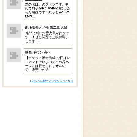
君の名は。のファンです。初
めて息子がRADWIMPSに出会
った映画です！息子とRADWI
MPS...
劇場版モノノ怪 第二章 火鼠
3部作の中で1番火鼠が好きで
す！！ぜひ関西で上映お願い
します！！
映画 ギヴン 海へ
【チケット販売情報(今回はレ
コメンド上映なので･･作品ペ
ージには載せられませんの
で、販売中のチ...
みんなの観たいワケをもっと見る