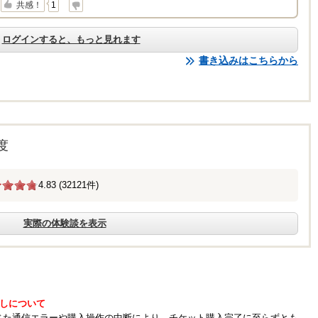
↓
共感！
1
ログインすると、もっと見れます
書き込みはこちらから
度
4.83 (32121件)
実際の体験談を表示
しについて
じた通信エラーや購入操作の中断により、チケット購入完了に至らずとも、