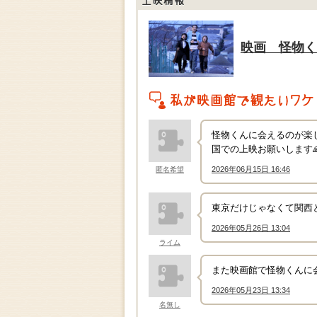
上映情報
映画 怪物く
私がこの作品を映画館で観たいワケ
怪物くんに会えるのが楽し
国での上映お願いします
2026年06月15日 16:46
匿名希望
↑
東京だけじゃなくて関西
2026年05月26日 13:04
↑
ライム
また映画館で怪物くんに
2026年05月23日 13:34
↑
名無し