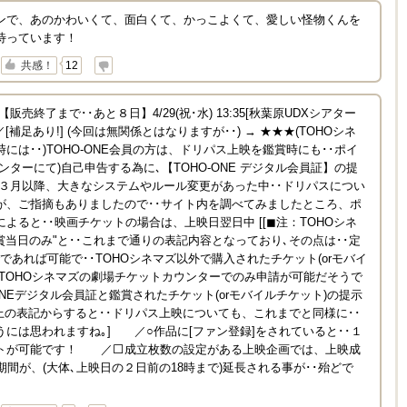
ンで、あのかわいくて、面白くて、かっこよくて、愛しい怪物くんを
待っています！
↓
共感！
12
売終了まで･･あと８日】4/29(祝･水) 13:35[秋葉原UDXシアター
補足あり!] (今回は無関係とはなりますが･･) → ★★★(TOHOシネ
には･･)TOHO-ONE会員の方は、ドリパス上映を鑑賞時にも･･ポイ
ンターにて)自己申告する為に､【TOHO-ONE デジタル会員証】の提
[注：３月以降、大きなシステムやルール変更があった中･･ドリパスについ
が、ご指摘もありましたので･･サイト内を調べてみましたところ、ポ
よると･･映画チケットの場合は、上映日翌日中 [[◼注：TOHOシネ
賞当日のみ"と･･これまで通りの表記内容となっており､その点は･･定
でであれば可能で･･TOHOシネマズ以外で購入されたチケット(orモバイ
、TOHOシネマズの劇場チケットカウンターでのみ申請が可能だそうで
-ONEデジタル会員証と鑑賞されたチケット(orモバイルチケット)の提示
上の表記からすると･･ドリパス上映についても、これまでと同様に･･
には思われますね｡] ／○作品に[ファン登録]をされていると･･１
トが可能です！ ／⬜成立枚数の設定がある上映企画では、上映成
期間が、(大体､上映日の２日前の18時まで)延長される事が･･殆どで