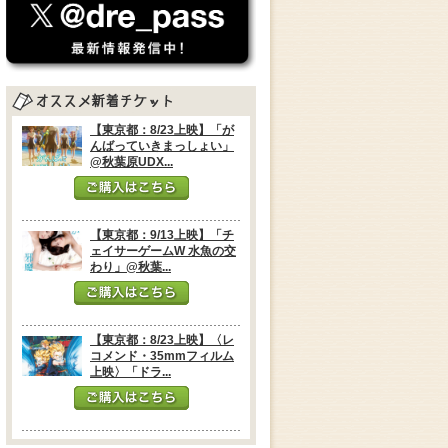
【東京都：8/23上映】「が
んばっていきまっしょい」
@秋葉原UDX...
【東京都：9/13上映】「チ
ェイサーゲームW 水魚の交
わり」@秋葉...
【東京都：8/23上映】〈レ
コメンド・35mmフィルム
上映〉「ドラ...