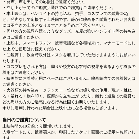
・発声、声を出しての応援はご遠慮ください。
・立ち上がってのご鑑賞／通路でのご鑑賞はご遠慮ください。
・本上映回は、ペンライトの持ち込み、拍手、コスプレでの鑑賞OKな
ど、発声なしで応援する上映回です。静かに映画をご鑑賞されたいお客様
には不向きの上映となりますことを予めご了承ください。
・周りの方の視界を遮るようなグッズ、光度の強いペンライト等の持ち込
みはご遠慮ください。
・上映中、スマートフォン・携帯電話など各種端末は、マナーモードにし
た上でご使用はお控えください。
・ご鑑賞中、飲食時以外はマスクを着用していただけますようにお願いい
たします。
・コスプレをされる方は、周りや後方のお客様の視界を遮るような衣服の
着用はご遠慮ください。
・映画館にお着替え用スペースはございません。映画館内でのお着替えは
ご遠慮ください。
・火器類の持ち込み・クラッカー・笛などの鳴り物の使用、飛ぶ・跳ね
る・暴れる・物を叩く、座席から立ち上がったり、離れて通路での鑑賞な
どの周りの方のご迷惑になる行為は固くお断りいたします。
余りに過剰に行われた場合は上映中止になる場合もございます。
当日のご鑑賞について
上映時間の10分前より開場いたします。
入場ゲートにて、携帯端末か、印刷したチケット画面のご提示をお願いし
ます。