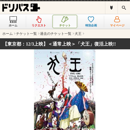
ド
検
リ
索
パ
ス
ホーム
リクエスト
チケット
特別企画
マイページ
と
は
ホーム
チケット一覧
過去のチケット一覧
犬王
？
【東京都：12/3上映】＜通常上映＞「犬王」復活上映!!