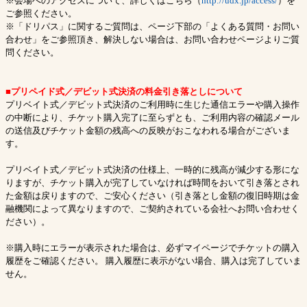
※会場へのアクセスについて、詳しくはこちら（
http://udx.jp/access/
）を
ご参照ください。
※「ドリパス」に関するご質問は、ページ下部の「よくある質問・お問い
合わせ」をご参照頂き、解決しない場合は、お問い合わせページよりご質
問ください。
■プリペイド式／デビット式決済の料金引き落としについて
プリベイト式／デビット式決済のご利用時に生じた通信エラーや購入操作
の中断により、チケット購入完了に至らずとも、ご利用内容の確認メール
の送信及びチケット金額の残高への反映がおこなわれる場合がございま
す。
プリベイト式／デビット式決済の仕様上、一時的に残高が減少する形にな
りますが、チケット購入が完了していなければ時間をおいて引き落とされ
た金額は戻りますので、ご安心ください（引き落とし金額の復旧時期は金
融機関によって異なりますので、ご契約されている会社へお問い合わせく
ださい）。
※購入時にエラーが表示された場合は、必ずマイページでチケットの購入
履歴をご確認ください。 購入履歴に表示がない場合、購入は完了していま
せん。