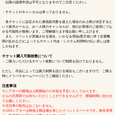
以降の譲渡申請は不可となりますのでご注意ください。
・チケットのキャンセルは承っておりません。
各チケットに設定された最低販売数を超えた場合のみ上映が決定すると
いう販売ルール上、お一人様のキャンセルが、他のお客様のご迷惑につな
がる可能性が御座います。ご理解賜ります様お願い申し上げます。
また、イベントが実施される場合、いかなる理由(悪天候に伴う交通機
関の乱れなど)によってもチケット代金・システム利用料の払い戻しは致
しかねます。
チケット購入可能枚数について
・ご購入いただけるチケット枚数について制限を設けておりません。
ただし、作品によっては購入制限を設ける場合もございますので、ご購入
時にドリパスホームページにてご確認ください。
注意事項
※シアターの開場は上映開始の15分前を予定いたしております。
ビルの共用部でお待ちいただくことができませんので、開場時間に合わせ
てお越しください。
※当日券の販売はおこないません。
※UDXシアターは映画上映設備を有したイベントスペースです。衛生管理