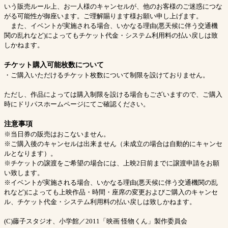
いう販売ルール上、お一人様のキャンセルが、他のお客様のご迷惑につな
がる可能性が御座います。ご理解賜ります様お願い申し上げます。
また、イベントが実施される場合、いかなる理由(悪天候に伴う交通機
関の乱れなど)によってもチケット代金・システム利用料の払い戻しは致
しかねます。
チケット購入可能枚数について
・ご購入いただけるチケット枚数について制限を設けておりません。
ただし、作品によっては購入制限を設ける場合もございますので、ご購入
時にドリパスホームページにてご確認ください。
注意事項
※当日券の販売はおこないません。
※ご購入後のキャンセルは出来ません（未成立の場合は自動的にキャンセ
ルとなります）。
※チケットの譲渡をご希望の場合には、上映2日前までに譲渡申請をお願
い致します。
※イベントが実施される場合、いかなる理由(悪天候に伴う交通機関の乱
れなど)によっても上映作品・時間・座席の変更およびご購入のキャンセ
ル、チケット代金・システム利用料の払い戻しは致しかねます。
(C)藤子スタジオ、小学館／2011「映画 怪物くん」製作委員会