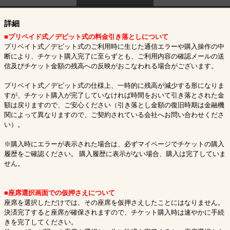
詳細
■プリペイド式／デビット式の料金引き落としについて
プリベイト式／デビット式のご利用時に生じた通信エラーや購入操作の中
断により、チケット購入完了に至らずとも、ご利用内容の確認メールの送
信及びチケット金額の残高への反映がおこなわれる場合がございます。
プリベイト式／デビット式の仕様上、一時的に残高が減少する形になりま
すが、チケット購入が完了していなければ時間をおいて引き落とされた金
額は戻りますので、ご安心ください（引き落とし金額の復旧時期は金融機
関によって異なりますので、ご契約されている会社へお問い合わせくださ
い）。
※購入時にエラーが表示された場合は、必ずマイページでチケットの購入
履歴をご確認ください。 購入履歴に表示がない場合、購入は完了していま
せん。
■座席選択画面での仮押さえについて
座席を選択しただけでは、その座席を仮押さえしたことにはなりません。
決済完了すると座席が確保されますので、チケット購入時は速やかに手続
きを完了してください。