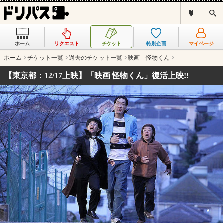
ド
検
リ
索
パ
ス
ホーム
リクエスト
チケット
特別企画
マイページ
と
は
ホーム
チケット一覧
過去のチケット一覧
映画 怪物くん
？
【東京都：12/17上映】「映画 怪物くん」復活上映!!