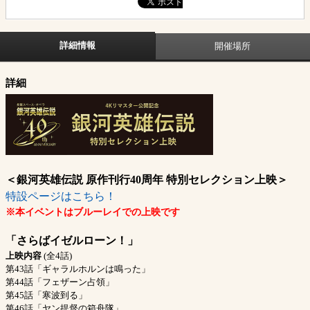
詳細情報
開催場所
詳細
＜銀河英雄伝説 原作刊行40周年 特別セレクション上映＞
特設ページはこちら！
※本イベントはブルーレイでの上映です
「さらばイゼルローン！」
上映内容
(全4話)
第43話「ギャラルホルンは鳴った」
第44話「フェザーン占領」
第45話「寒波到る」
第46話「ヤン提督の箱舟隊」