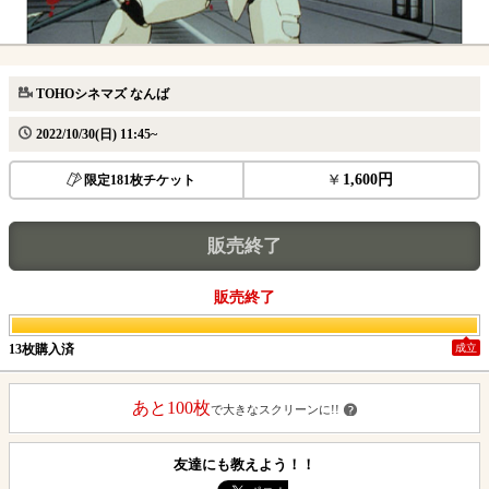
TOHOシネマズ なんば
2022/10/30(日) 11:45~
1,600円
限定181枚チケット
販売終了
販売終了
13枚購入済
成立
あと100枚
で大きなスクリーンに!!
友達にも教えよう！！