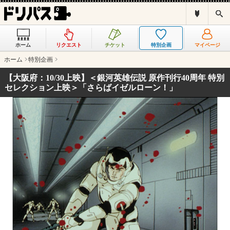
ド
検
リ
索
パ
ス
ホーム
リクエスト
チケット
特別企画
マイページ
と
は
ホーム
特別企画
？
【大阪府：10/30上映】＜銀河英雄伝説 原作刊行40周年 特別
セレクション上映＞「さらばイゼルローン！」