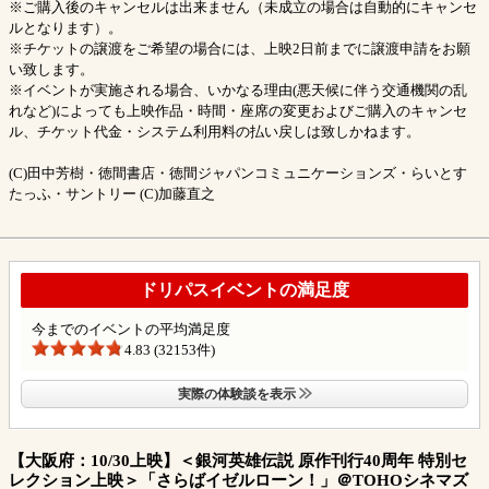
※ご購入後のキャンセルは出来ません（未成立の場合は自動的にキャンセ
ルとなります）。
※チケットの譲渡をご希望の場合には、上映2日前までに譲渡申請をお願
い致します。
※イベントが実施される場合、いかなる理由(悪天候に伴う交通機関の乱
れなど)によっても上映作品・時間・座席の変更およびご購入のキャンセ
ル、チケット代金・システム利用料の払い戻しは致しかねます。
(C)田中芳樹・徳間書店・徳間ジャパンコミュニケーションズ・らいとす
たっふ・サントリー (C)加藤直之
ドリパスイベントの満足度
今までのイベントの平均満足度
4.83 (32153件)
実際の体験談を表示
【大阪府：10/30上映】＜銀河英雄伝説 原作刊行40周年 特別セ
レクション上映＞「さらばイゼルローン！」＠TOHOシネマズ