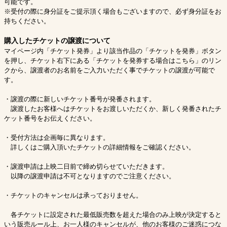
可能です。
※受付の際に身分証をご提示頂く場合もございますので、必ず身分証をお
持ちください。
購入したチケットの譲渡について
マイページ内「チケット発券」より該当作品の「チケットを発券」ボタン
を押し、チケット右下にある「チケットを発券する場合はこちら」のリン
クから、譲渡者のお名前をご入力いただく事でチケットの譲渡が可能で
す。
・譲渡の際に新しいチケット番号が発番されます。
譲渡したお客様へはチケットをお渡しいただくか、新しく発番されたチ
ケット番号をお伝えください。
・受付方法は企画毎に異なります。
詳しくはご購入頂いたチケットの詳細情報をご確認ください。
・譲渡申請は上映二日前で締め切らせていただきます。
以降の譲渡申請は不可となりますのでご注意ください。
・チケットのキャンセルは承っておりません。
各チケットに設定された最低販売数を超えた場合のみ上映が決定すると
いう販売ルール上、お一人様のキャンセルが、他のお客様のご迷惑につな