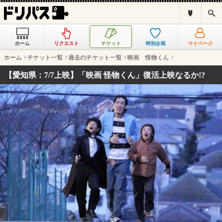
ド
検
リ
索
パ
ス
ホーム
リクエスト
チケット
特別企画
マイページ
と
は
ホーム
チケット一覧
過去のチケット一覧
映画 怪物くん
？
【愛知県：7/7上映】「映画 怪物くん」復活上映なるか!?