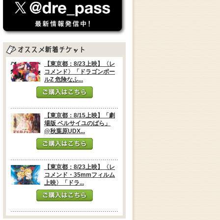
【東京都：8/23上映】〈レ
コメンド〉「ドラゴンボー
ルZ 危険なふ...
【東京都：8/15上映】「劇
場版 ベルサイユのばら」
@秋葉原UDX...
【東京都：8/23上映】〈レ
コメンド・35mmフィルム
上映〉「ドラ...