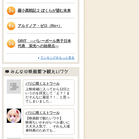
2位
羅小黒戦記２ ぼくらが望む未来
3位
アルドノア・ゼロ（Re+）
4位
GRIT —バレーボール男子日本
代表 栄光への始発点—
5位
ランキングをもっと見る
みんなの映画館で観たいワケ
パリに咲くエトワール
上映候補に入ってから12日と
いうのを拝見して「え？！ま
だそんなに最近？！」と思っ
てしまいました...
パリに咲くエトワール
【映画館で観たいワケ】
映画ちいかわがレベル違いに
大大大人気で、、それも入場
者特典のためでも...