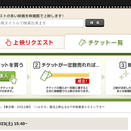
リクエスト
チケット一覧
【東京都：2/23上映】「ハルチカ」復活上映なるか!?＠秋葉原ＵＤＸシアター
/23(土) 15:40~