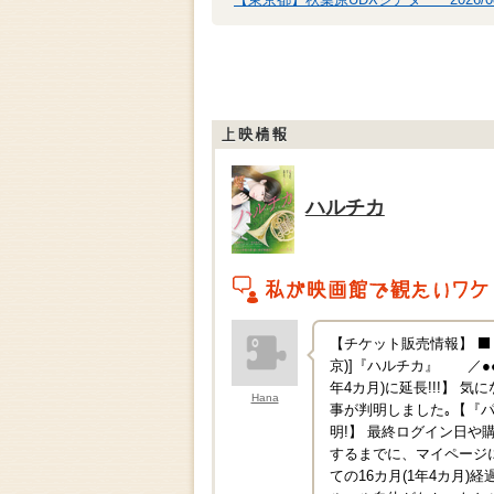
上映情報
ハルチカ
私がこの作品を映画館で観たいワケ
【チケット販売情報】 ⬛【販
京)]『ハルチカ』 ／●●訂
年4カ月)に延長!!!】
Hana
事が判明しました｡【『パ
明!】 最終ログイン日や
するまでに、マイページ
ての16カ月(1年4カ月