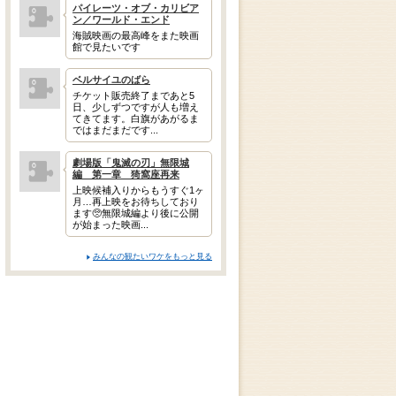
パイレーツ・オブ・カリビア
ン／ワールド・エンド
海賊映画の最高峰をまた映画
館で見たいです
ベルサイユのばら
チケット販売終了まであと5
日、少しずつですが人も増え
てきてます。白旗があがるま
ではまだまだです...
劇場版「鬼滅の刃」無限城
編 第一章 猗窩座再来
上映候補入りからもうすぐ1ヶ
月…再上映をお待ちしており
ます🥺無限城編より後に公開
が始まった映画...
みんなの観たいワケをもっと見る