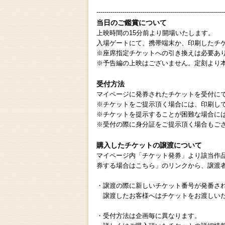
----------------------------------------------------------------
当日のご鑑賞について
上映時間の15分前より開場いたします。
入場ゲートにて、携帯端末か、印刷したチ
※座席指定チケットへの引き換えは必要あ
※予告編の上映はございません。定刻より
受付方法
マイページに発券されたチケットを受付に
※チケットをご提示頂く場合には、印刷し
※チケットを提示することが困難な場合に
※受付の際に身分証をご提示頂く場合もご
購入したチケットの譲渡について
マイページ内「チケット発券」より該当作
券する場合はこちら」のリンクから、譲渡
・譲渡の際に新しいチケット番号が発番さ
譲渡したお客様へはチケットをお渡しいた
・受付方法は企画毎に異なります。