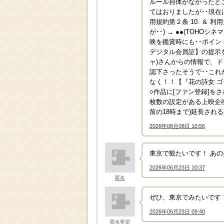
ルール自体がなかったところ
てはおりましたが･･現在は
用規約第２条 10. ＆ 
が･･) → ●●(TOHO
映を鑑賞時にも･･ポイン
デジタル会員証】の提示を
ャ)さんからの情報で、
認下さったそうで･･こ
なく！！【『花の詩女 ゴ
○作品に[ファン登録]
枚数の設定がある上映企画
前の18時まで)延長され
2026年08月08日 10:56
↑
東京で観たいです！ あ
2026年06月23日 10:37
↑
匿名
ぜひ、東京でみたいです！ 
2026年06月23日 09:40
↑
匿名希望