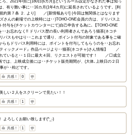
、2021年頃に[180日(6カ月)]というルール設定がなされた事は知っ
、有り難い事に･･16カ月(1年4カ月)に延長されているようです。[利
利用規約第７条 ２. より] ／[新情報あり!] (今回は無関係とはなります
シネマズさんの劇場での上映時には･･)TOHO-ONE会員の方は、ドリパス上
ト付与を(チケットカウンターにて)自己申告する為に､【TOHO-ONE
･･お忘れなく!! ドリパス歴の長い利用者さんであろう猫茶(ネコチ
ドリパスもやはり･･これまで通り、ポイント付与の対象である事をご確
れからもドリパス利用時には、ポイントを付与してもらうのを･･お忘れ
ティックメード』作品ページより･･猫茶(ネコチャ)さん情報】 ／
をされていると･･１日に最大４回、リクエストが可能です！ ／⬜成立
では、上映成立後には･･チケット販売期間が、(大体､上映日の２日
る事が･･殆どです。
↓
共感！
0
の美しい２人をスクリーンで見たい！！
↓
共感！
1
よろしくお願い致します(^_-)
↓
共感！
1