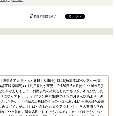
友達にも教えよ
う!!
売終了まで･･あと５日】8/15(土) 13:15[秋葉原UDXシアター(東
正版(朗報!!)●●【利用規約が変更に!? 180日(6カ月)から･･16カ月(1
 気になる事がありまして･･利用規約の確認をしたつもりが、不充分だった
リに咲くエトワール』[ファン掲示板]内の工場の月さん投稿より･･判
購入したチケット作品の上映日のうちの･･最も遅い日から[60日]を経過
に再ログインがなければ･･自動的にログアウトされ、その期間も含め
)経過後に･･自動的に退会処理されるそうなんです。かつてはそういった