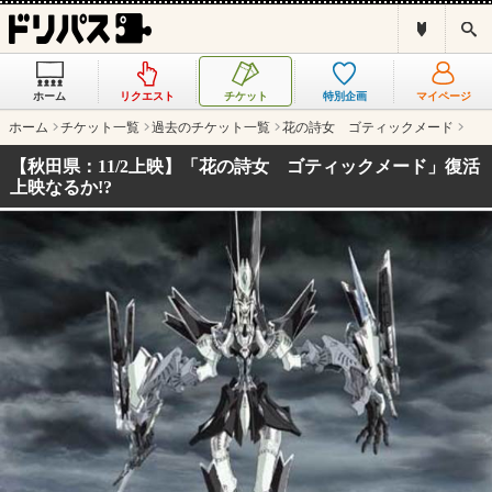
ド
検
リ
索
パ
ス
ホーム
リクエスト
チケット
特別企画
マイページ
と
は
ホーム
チケット一覧
過去のチケット一覧
花の詩女 ゴティックメード
？
【秋田県：11/2上映】「花の詩女 ゴティックメード」復活
上映なるか!?